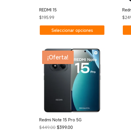
REDMI 15
Redm
$
195.99
$
24
Este
Seleccionar opciones
producto
tiene
múltiples
variantes.
¡Oferta!
Las
opciones
se
pueden
elegir
en
la
página
de
producto
Redmi Note 15 Pro 5G
El
El
$
449.00
$
399.00