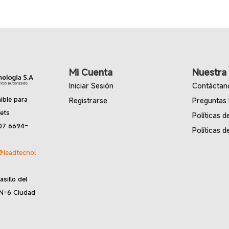
múltiples
variantes.
Las
opciones
se
pueden
Mi Cuenta
Nuestra
elegir
en
Iniciar Sesión
Contáctan
la
ible para
Registrarse
Preguntas
página
lets
Políticas d
de
07 6694-
Políticas d
producto
@leadtecnol
asillo del
 N-6 Ciudad