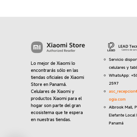
múltiples
variantes.
Las
opciones
se
pueden
elegir
en
la
Servicio dispon
Lo mejor de Xiaomi lo
página
celulares y tab
encontrarás sólo en las
de
WhatsApp: +5
tiendas oficiales de Xiaomi
producto
2597
Store en Panamá.
Celulares de Xiaomi y
asc_recepcion
productos Xiaomi para el
ogia.com
hogar son parte del gran
Albrook Mall, P
ecosistema que te espera
Elefante Local
en nuestras tiendas.
Panamá