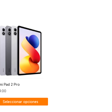
i Pad 2 Pro
9.00
Este
Seleccionar opciones
producto
tiene