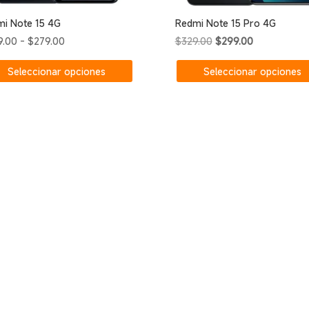
i Note 15 4G
Redmi Note 15 Pro 4G
Rango
El
El
9.00
-
$
279.00
$
329.00
$
299.00
de
Este
precio
precio
Seleccionar opciones
Seleccionar opciones
precios:
producto
original
actual
desde
tiene
era:
es:
$249.00
múltiples
$329.00.
$299.00.
hasta
variantes.
$279.00
Las
opciones
se
pueden
elegir
en
la
página
de
producto