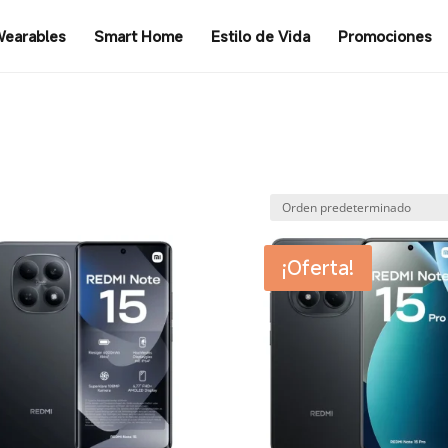
earables
Smart Home
Estilo de Vida
Promociones
¡Oferta!