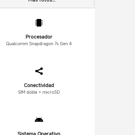

Procesador
Qualcomm Snapdragon 7s Gen 4

Conectividad
SIM doble + microSD

Sistema Operativo