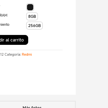
r
 RAM
8GB
iento
256GB
ir al carrito
412
Categoría:
Redmi
Más fotos...