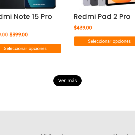
dmi Note 15 Pro
Redmi Pad 2 Pro
$
439.00
El
El
9.00
$
399.00
Seleccionar opciones
precio
precio
Este
Seleccionar opciones
original
actual
producto
era:
es:
tiene
$439.00.
$399.00.
múltiples
variantes.
Ver más
Las
opciones
se
pueden
elegir
en
la