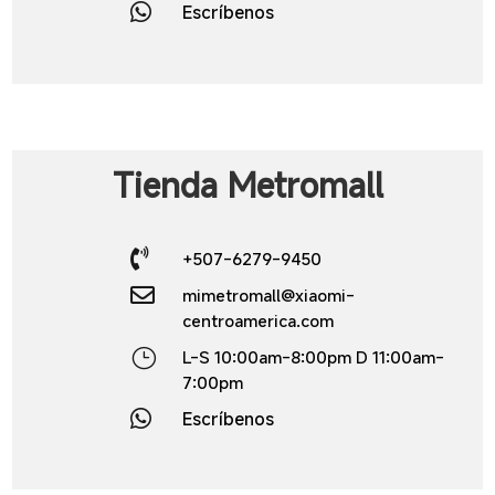

Escríbenos
Tienda
Metromall

+507-6279-9450

mimetromall@xiaomi-
centroamerica.com
}
L-S 10:00am-8:00pm D 11:00am-
7:00pm

Escríbenos