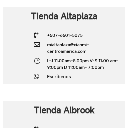
Tienda Altaplaza

+507-6601-5075

mialtaplaza@xiaomi-
centroamerica.com
}
L-J 11:00am-8:00pm V-S 11:00 am-
9:00pm D 11:00am- 7:00pm

Escríbenos
Tienda
Albrook