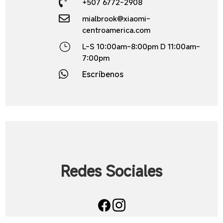

+507 6772-2908

mialbrook@xiaomi-
centroamerica.com
}
L-S 10:00am-8:00pm D 11:00am-
7:00pm

Escríbenos
Redes Sociales