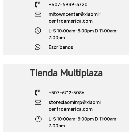

+507-6989-3720

mitowncenter@xiaomi-
centroamerica.com

L-S 10:00am-8:00pm D 11:00am-
7:00pm

Escríbenos
Tienda Multiplaza

+507-6712-3086

storexiaomimp@xiaomi-
centroamerica.com
}
L-S 10:00am-8:00pm D 11:00am-
7:00pm