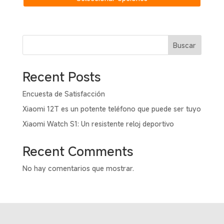
tiene
múltipl
variant
Buscar
Las
opcion
se
Recent Posts
puede
elegir
Encuesta de Satisfacción
en
Xiaomi 12T es un potente teléfono que puede ser tuyo
la
Xiaomi Watch S1: Un resistente reloj deportivo
página
de
Recent Comments
produc
No hay comentarios que mostrar.