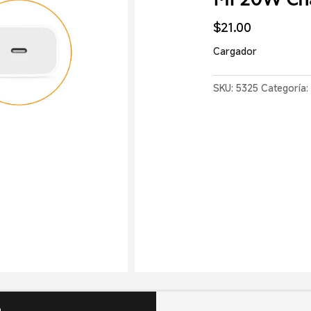
MI 20W Cha
$
21.00
Cargador
SKU:
5325
Categoría
n