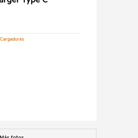
rger Type C
:
Cargadores
Más fotos...