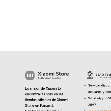
$45.00.
$30.00.
Servicio dispon
Lo mejor de Xiaomi lo
celulares y tab
encontrarás sólo en las
WhatsApp: +5
tiendas oficiales de Xiaomi
2597
Store en Panamá.