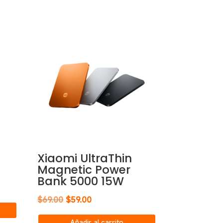
Xiaomi UltraThin
Magnetic Power
Bank 5000 15W
El
El
$
69.00
$
59.00
precio
precio
Añadir al carrito