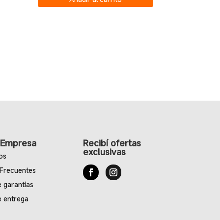
original
actual
era:
es:
$69.00.
$59.00.
 Empresa
Recibí ofertas
exclusivas
os
 Frecuentes
e garantías
e entrega