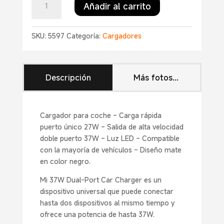
Añadir al carrito
37W
Dual-
Port
SKU:
5597
Categoría:
Cargadores
Car
Charger
cantidad
Descripción
Más fotos...
Cargador para coche – Carga rápida
puerto único 27W – Salida de alta velocidad
doble puerto 37W – Luz LED – Compatible
con la mayoría de vehículos – Diseño mate
en color negro.
Mi 37W Dual-Port Car Charger es un
dispositivo universal que puede conectar
hasta dos dispositivos al mismo tiempo y
ofrece una potencia de hasta 37W.