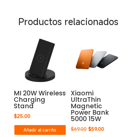
Productos relacionados
MI 20W Wireless
Xiaomi
Charging
UltraThin
Stand
Magnetic
Power Bank
$
25.00
5000 15W
El
El
$
69.00
$
59.00
Añadir al carrito
precio
precio