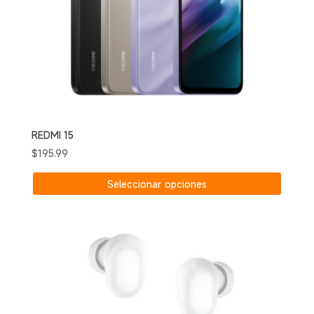
REDMI 15
$
195.99
Este
Seleccionar opciones
produc
tiene
múltipl
variant
Las
opcion
se
puede
elegir