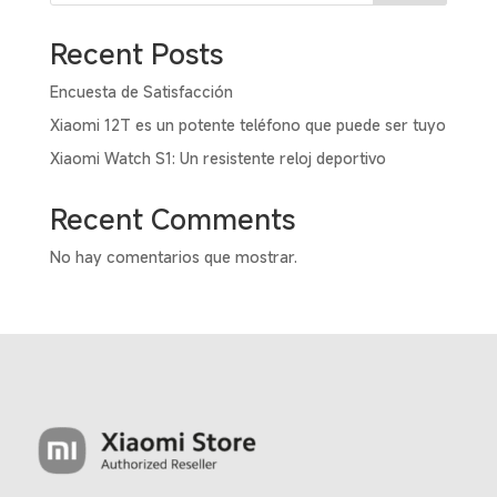
puede
elegir
Recent Posts
en
Encuesta de Satisfacción
la
página
Xiaomi 12T es un potente teléfono que puede ser tuyo
de
Xiaomi Watch S1: Un resistente reloj deportivo
produc
Recent Comments
No hay comentarios que mostrar.