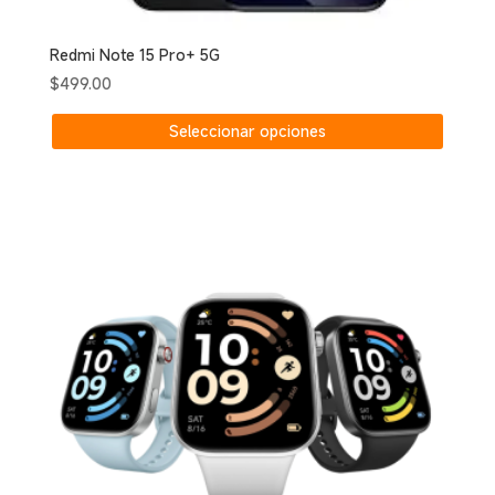
Redmi Note 15 Pro+ 5G
$
499.00
Este
Seleccionar opciones
produc
tiene
múltipl
variant
Las
opcion
se
puede
elegir
en
la
página
de
produc