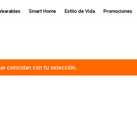
earables
Smart Home
Estilo de Vida
Promociones
e coincidan con tu selección.