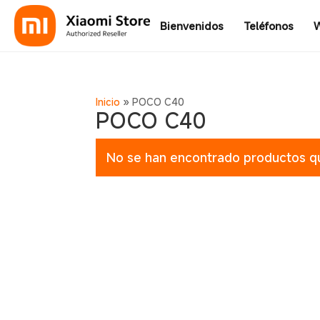
Bienvenidos
Teléfonos
W
Inicio
»
POCO C40
POCO C40
No se han encontrado productos qu