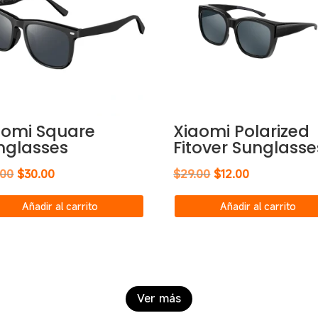
aomi Square
Xiaomi Polarized
nglasses
Fitover Sunglasse
El
El
El
El
.00
$
30.00
$
29.00
$
12.00
precio
precio
precio
precio
Añadir al carrito
Añadir al carrito
original
actual
original
actual
era:
es:
era:
es:
$45.00.
$30.00.
$29.00.
$12.00.
Ver más