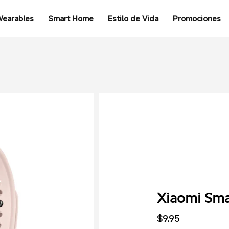
earables
Smart Home
Estilo de Vida
Promociones
Xiaomi Sma
$
9.95