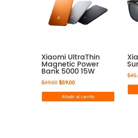
Xiaomi UltraThin
Xi
Magnetic Power
Su
Bank 5000 15W
$
45
El
El
$
69.00
$
59.00
precio
precio
Añadir al carrito
original
actual
era:
es:
$69.00.
$59.00.