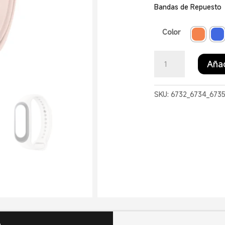
Bandas de Repuesto
Color
Xiaomi
Añad
Smart
Band
7
SKU:
6732_6734_673
Strap
cantidad
n