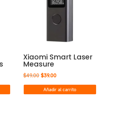
Xiaomi Smart Laser
s
Measure
El
El
$
49.00
$
39.00
precio
precio
Añadir al carrito
original
actual
era:
es:
$49.00.
$39.00.