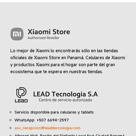
en
la
página
de
produc
Lo mejor de Xiaomi lo encontrarás sólo en las tiendas
oficiales de Xiaomi Store en Panamá. Celulares de Xiaomi
y productos Xiaomi para el hogar son parte del gran
ecosistema que te espera en nuestras tiendas.
Servicio disponible para celulares y tablets
WhatsApp: +507 6694-2597
asc_recepcion@leadtecnologia.com
Albrook Mall, Pasillo del Elefante Local N-6 Ciudad Panamá