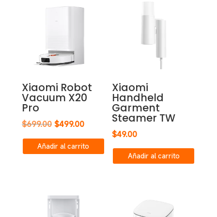
Xiaomi Robot
Xiaomi
Vacuum X20
Handheld
Pro
Garment
Steamer TW
El
El
$
699.00
$
499.00
$
49.00
precio
precio
Añadir al carrito
original
actual
Añadir al carrito
era:
es:
$699.00.
$499.00.