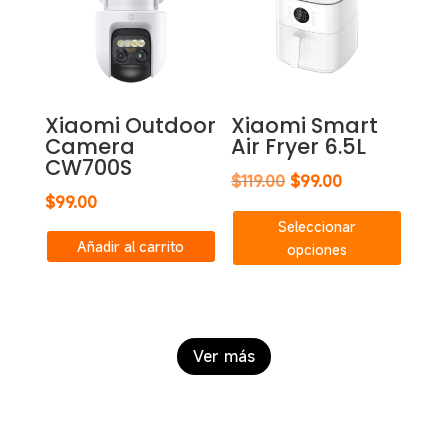
Xiaomi Outdoor
Xiaomi Smart
Camera
Air Fryer 6.5L
CW700S
El
El
$
119.00
$
99.00
$
99.00
precio
precio
Este
Seleccionar
original
actual
produc
Añadir al carrito
opciones
era:
es:
tiene
$119.00.
$99.00.
múltipl
variant
Las
Ver más
opcion
se
puede
elegir