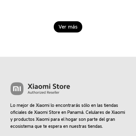
era:
es:
era:
es:
$229.00.
$159.00.
$799.00.
$599.00.
Ver más
Lo mejor de Xiaomi lo encontrarás sólo en las tiendas
oficiales de Xiaomi Store en Panamá. Celulares de Xiaomi
y productos Xiaomi para el hogar son parte del gran
ecosistema que te espera en nuestras tiendas.