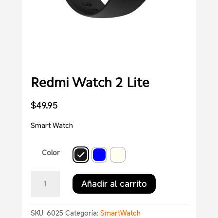
Redmi Watch 2 Lite
$
49.95
Smart Watch
Color
Redmi
Añadir al carrito
Watch
2
Lite
SKU:
6025
Categoría:
SmartWatch