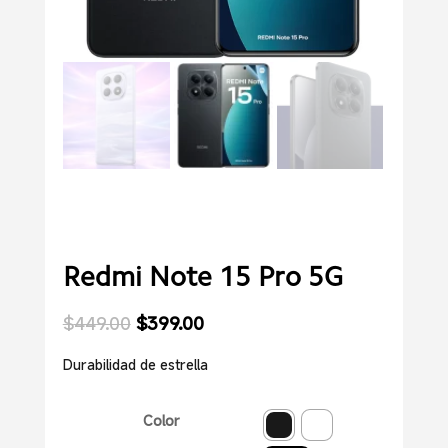
Redmi Note 15 Pro 5G
El precio original era: $449.00.
El precio actual es: $399.00.
$
449.00
$
399.00
Durabilidad de estrella
Color