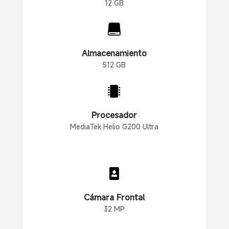
12 GB

Almacenamiento
512 GB

Procesador
MediaTek Helio G200 Ultra

Cámara Frontal
32 MP