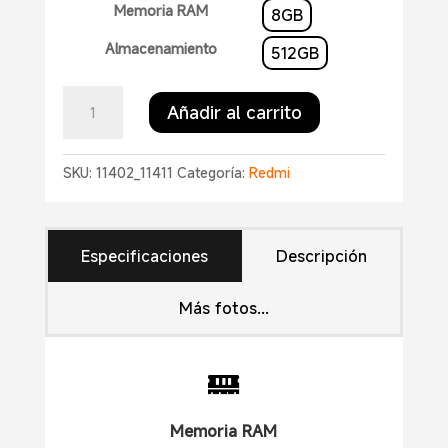
Memoria RAM
8GB
Almacenamiento
512GB
Redmi
Añadir al carrito
Note
15
Pro
SKU:
11402_11411
Categoría:
Redmi
5G
cantidad
Especificaciones
Descripción
Más fotos...

Memoria RAM