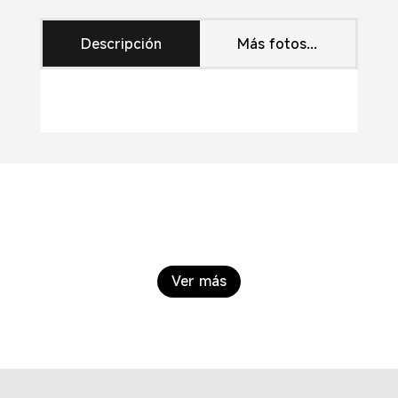
Filter
(2-
Descripción
Más fotos...
pack)
cantidad
Ver más