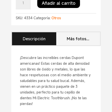
Añadir al carrito
Electric
Toothbrush
Head
SKU:
4334
Categoría:
Otros
(3-
pack)
cantidad
Descripción
Más fotos...
¡Descubre las increíbles cerdas Dupont
americanas! Estas cerdas de alta densidad
son libres de óxido y metales, lo que las
hace respetuosas con el medio ambiente y
saludables para tu salud bucal. Además,
vienen en un práctico paquete de 3
unidades, perfecto para tu cepillo de
dientes Mi Electric Toothbrush. ¡No te las
pierdas!