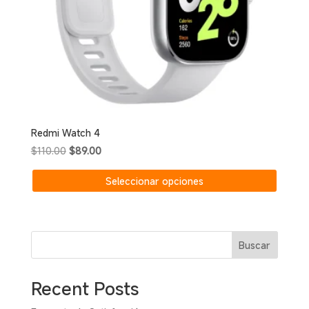
Redmi Watch 4
El
El
$
110.00
$
89.00
precio
precio
Este
Seleccionar opciones
original
actual
produc
era:
es:
tiene
$110.00.
$89.00.
múltipl
variant
Buscar
Las
opcion
se
Recent Posts
puede
elegir