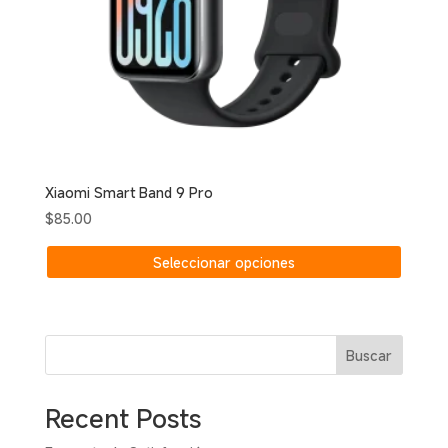
Xiaomi Smart Band 9 Pro
$
85.00
Este
Seleccionar opciones
produc
tiene
múltipl
variant
Buscar
Las
opcion
se
Recent Posts
puede
elegir