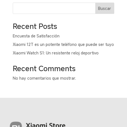
variant
Buscar
Las
opcion
se
Recent Posts
puede
elegir
Encuesta de Satisfacción
en
Xiaomi 12T es un potente teléfono que puede ser tuyo
la
Xiaomi Watch S1: Un resistente reloj deportivo
página
de
Recent Comments
produc
No hay comentarios que mostrar.