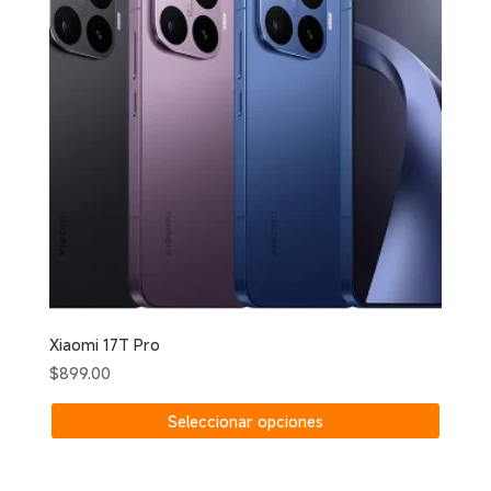
se
puede
elegir
en
la
página
de
produc
Xiaomi 17T Pro
$
899.00
Este
Seleccionar opciones
produc
tiene
múltipl