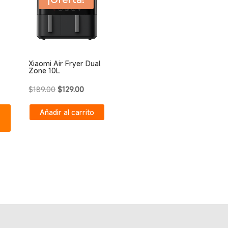
Xiaomi Air Fryer Dual
Zone 10L
El
El
$
189.00
$
129.00
io
Este
precio
precio
Añadir al carrito
al
producto
original
actual
tiene
era:
es:
.00.
múltiples
$189.00.
$129.00.
variantes.
Las
opciones
se
pueden
elegir