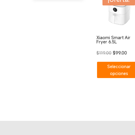
Xiaomi Smart Air
Fryer 6.5L
El
El
$
119.00
$
99.00
precio
prec
Seleccionar
original
actu
opciones
era:
es:
$119.00.
$99