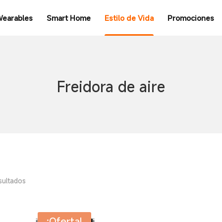
earables
Smart Home
Estilo de Vida
Promociones
Freidora de aire
sultados
¡Oferta!