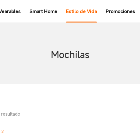
earables
Smart Home
Estilo de Vida
Promociones
Mochilas
 resultado